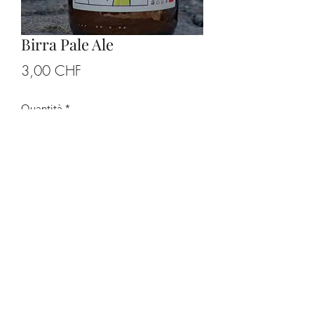
Birra Pale Ale
Prezzo
3,00 CHF
Quantità
*
Aggiungi al carrello
Ingredienti:
acqua, malto e diverse tipologie di
luppolo.
Birra chiara dal forte sapore di
luppolo.