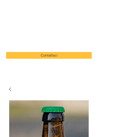
BIRRA MONTE BRÈ
birramontebre@gmail.com
Contattaci